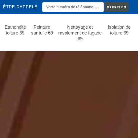
ÊTRE RAPPELÉ
Etanchéité
Peinture
Nettoyage et
Isolation de
toiture 69
sur tuile 69
ravalement de façade
toiture 69
69