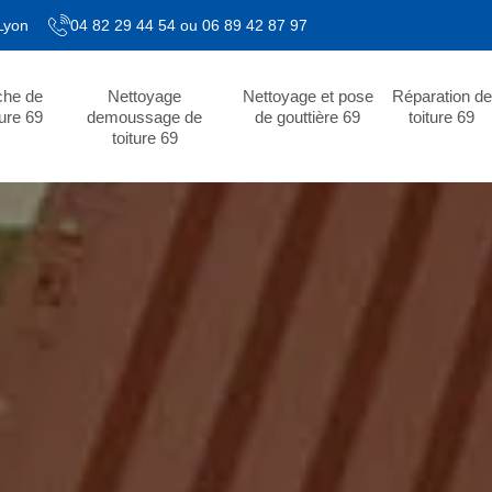
 Lyon
04 82 29 44 54
ou
06 89 42 87 97
che de
Nettoyage
Nettoyage et pose
Réparation de
ture 69
demoussage de
de gouttière 69
toiture 69
toiture 69