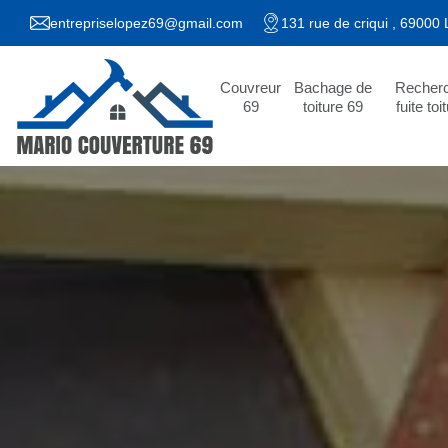
entrepriselopez69@gmail.com
131 rue de criqui , 69000
Couvreur
Bachage de
Recher
69
toiture 69
fuite toi