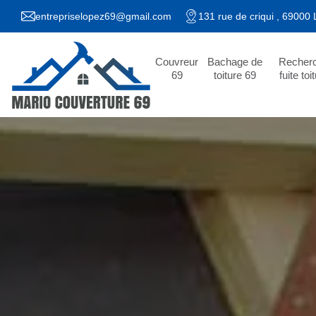
entrepriselopez69@gmail.com
131 rue de criqui , 69000
Couvreur
Bachage de
Recher
69
toiture 69
fuite toi