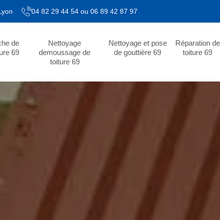
 Lyon
04 82 29 44 54
ou
06 89 42 87 97
che de
Nettoyage
Nettoyage et pose
Réparation de
ture 69
demoussage de
de gouttière 69
toiture 69
toiture 69