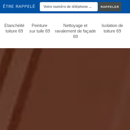
ÊTRE RAPPELÉ
Etanchéité
Peinture
Nettoyage et
Isolation de
toiture 69
sur tuile 69
ravalement de façade
toiture 69
69