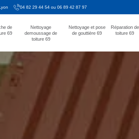
 Lyon
04 82 29 44 54
ou
06 89 42 87 97
che de
Nettoyage
Nettoyage et pose
Réparation de
ture 69
demoussage de
de gouttière 69
toiture 69
toiture 69