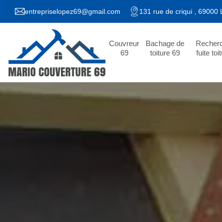
entrepriselopez69@gmail.com
131 rue de criqui , 69000
Couvreur
Bachage de
Recher
69
toiture 69
fuite toi