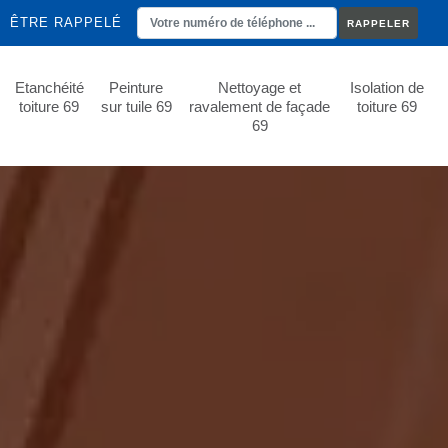
ÊTRE RAPPELÉ
Etanchéité
Peinture
Nettoyage et
Isolation de
toiture 69
sur tuile 69
ravalement de façade
toiture 69
69