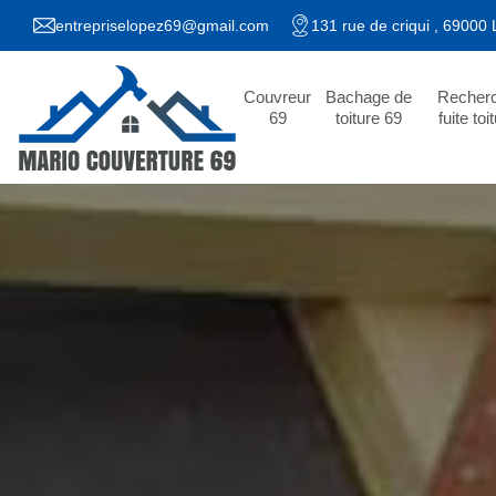
entrepriselopez69@gmail.com
131 rue de criqui , 69000
Couvreur
Bachage de
Recher
69
toiture 69
fuite toi