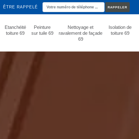
ÊTRE RAPPELÉ
Etanchéité
Peinture
Nettoyage et
Isolation de
toiture 69
sur tuile 69
ravalement de façade
toiture 69
69