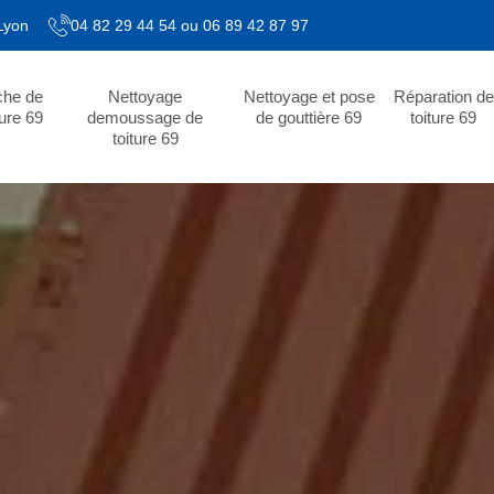
 Lyon
04 82 29 44 54
ou
06 89 42 87 97
che de
Nettoyage
Nettoyage et pose
Réparation de
ture 69
demoussage de
de gouttière 69
toiture 69
toiture 69