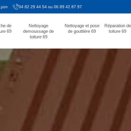
 Lyon
04 82 29 44 54
ou
06 89 42 87 97
che de
Nettoyage
Nettoyage et pose
Réparation de
ture 69
demoussage de
de gouttière 69
toiture 69
toiture 69