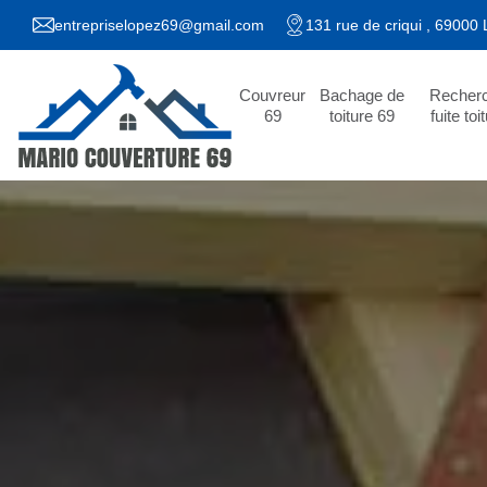
entrepriselopez69@gmail.com
131 rue de criqui , 69000
Couvreur
Bachage de
Recher
69
toiture 69
fuite toi