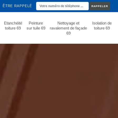
ÊTRE RAPPELÉ
Etanchéité
Peinture
Nettoyage et
Isolation de
toiture 69
sur tuile 69
ravalement de façade
toiture 69
69