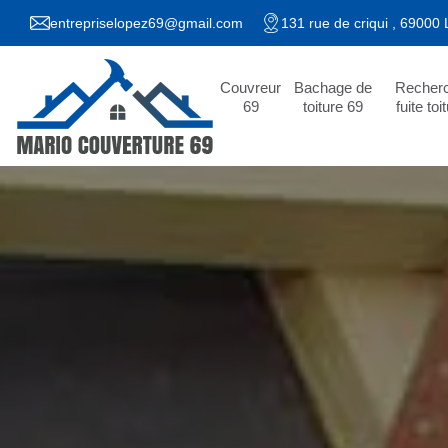
entrepriselopez69@gmail.com
131 rue de criqui , 69000
Couvreur
Bachage de
Recher
69
toiture 69
fuite toi