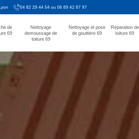
 Lyon
04 82 29 44 54
ou
06 89 42 87 97
che de
Nettoyage
Nettoyage et pose
Réparation de
ture 69
demoussage de
de gouttière 69
toiture 69
toiture 69