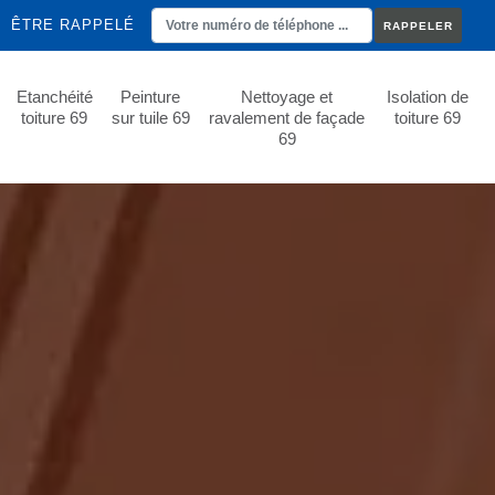
ÊTRE RAPPELÉ
Etanchéité
Peinture
Nettoyage et
Isolation de
toiture 69
sur tuile 69
ravalement de façade
toiture 69
69