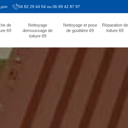
 Lyon
04 82 29 44 54
ou
06 89 42 87 97
che de
Nettoyage
Nettoyage et pose
Réparation de
ture 69
demoussage de
de gouttière 69
toiture 69
toiture 69