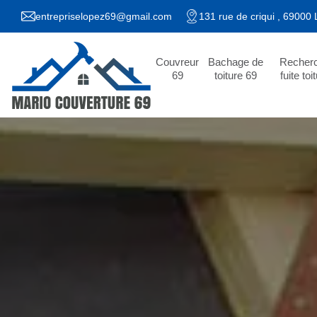
entrepriselopez69@gmail.com
131 rue de criqui , 69000
Couvreur
Bachage de
Recher
69
toiture 69
fuite toi