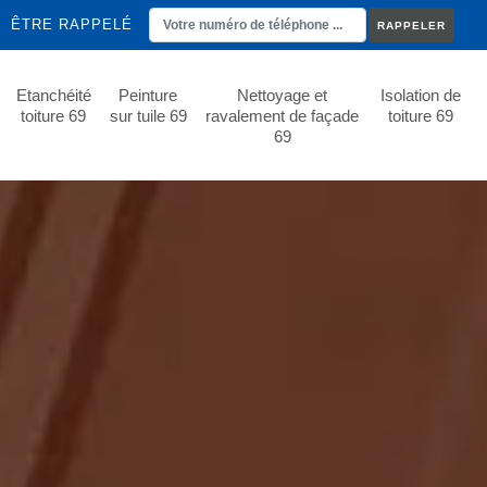
ÊTRE RAPPELÉ
Etanchéité
Peinture
Nettoyage et
Isolation de
toiture 69
sur tuile 69
ravalement de façade
toiture 69
69